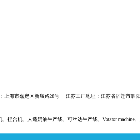
：上海市嘉定区新庙路28号 江苏工厂地址：江苏省宿迁市泗阳
油生产线、可丝达生产线、Votator machine、急冷捏合机、起酥