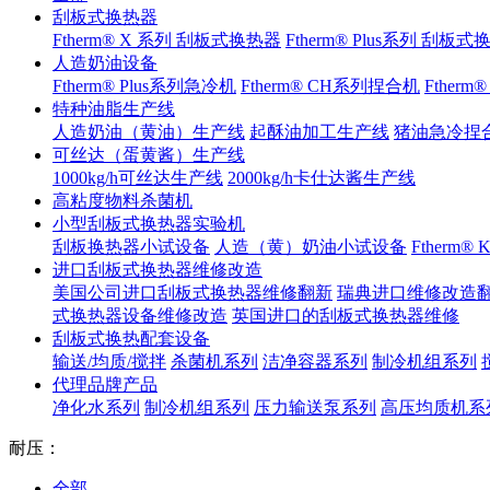
刮板式换热器
Ftherm® X 系列 刮板式换热器
Ftherm® Plus系列 刮板
人造奶油设备
Ftherm® Plus系列急冷机
Ftherm® CH系列捏合机
Ftherm
特种油脂生产线
人造奶油（黄油）生产线
起酥油加工生产线
猪油急冷捏
可丝达（蛋黄酱）生产线
1000kg/h可丝达生产线
2000kg/h卡仕达酱生产线
高粘度物料杀菌机
小型刮板式换热器实验机
刮板换热器小试设备
人造（黄）奶油小试设备
Ftherm
进口刮板式换热器维修改造
美国公司进口刮板式换热器维修翻新
瑞典进口维修改造
式换热器设备维修改造
英国进口的刮板式换热器维修
刮板式换热配套设备
输送/均质/搅拌
杀菌机系列
洁净容器系列
制冷机组系列
代理品牌产品
净化水系列
制冷机组系列
压力输送泵系列
高压均质机系
耐压：
全部