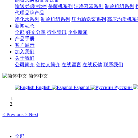
输送/均质/搅拌
杀菌机系列
洁净容器系列
制冷机组系列
代理品牌产品
净化水系列
制冷机组系列
压力输送泵系列
高压均质机系
新闻动态
全部
好文分享
行业资讯
企业新闻
产品手册
客户展示
加入我们
关于我们
公司简介
创始人简介
在线留言
在线反馈
联系我们
简体中文
English
Español
Русский
<
Previous
>
Next
全部