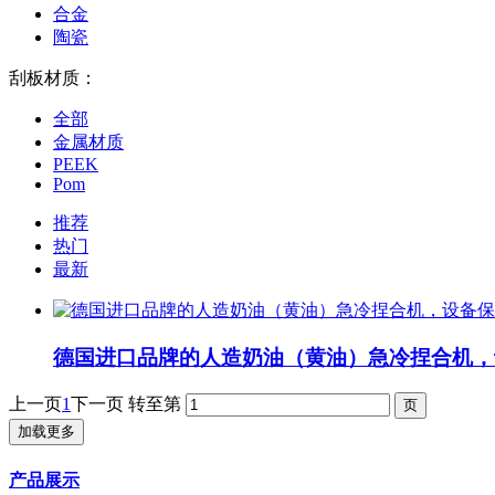
合金
陶瓷
刮板材质：
全部
金属材质
PEEK
Pom
推荐
热门
最新
德国进口品牌的人造奶油（黄油）急冷捏合机，
上一页
1
下一页
转至第
加载更多
产品展示