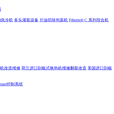
器
000急冷机
多头灌装设备
片油切块包装机
Ftherm® C 系列捏合机
机改造维修
荷兰进口刮板式换热机维修翻新改造
美国进口刮板
 Smart控制系统