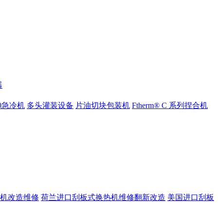
器
000急冷机
多头灌装设备
片油切块包装机
Ftherm® C 系列捏合机
机改造维修
荷兰进口刮板式换热机维修翻新改造
美国进口刮板