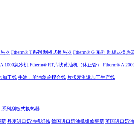
式换热器
Ftherm® T系列 刮板式换热器
Ftherm® G 系列 刮板式换热
® A 1000急冷机
Ftherm® RT片状黄油机（休止管）
Ftherm® A 2
合加工线
牛油，羊油急冷捏合线
片状麦淇淋加工生产线
® K 系列刮板式换热器
翻新
丹麦进口奶油机维修
德国进口奶油机维修翻新
英国进口奶油